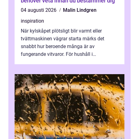
behöver veta innan du bestämmer dig
04 augusti 2026
Malin Lindgren
inspiration
När kylskåpet plötsligt blir varmt eller
tvättmaskinen vägrar starta märks det
snabbt hur beroende många är av
fungerande vitvaror. För hushåll i
Oskarshamn spelar snabb och pålitlig
vitvaruservice en...