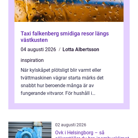
Taxi falkenberg smidiga resor längs
västkusten
04 augusti 2026
Lotta Albertsson
inspiration
När kylskåpet plötsligt blir varmt eller
tvättmaskinen vägrar starta märks det
snabbt hur beroende många är av
fungerande vitvaror. För hushåll i
Oskarshamn spelar snabb och pålitlig
vitvaruservice en...
02 augusti 2026
Ovk i Helsingborg – så