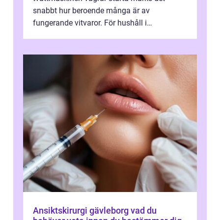
snabbt hur beroende många är av
fungerande vitvaror. För hushåll i
Oskarshamn spelar snabb och pålitlig
vitvaruservice en...
Ansiktskirurgi gävleborg vad du