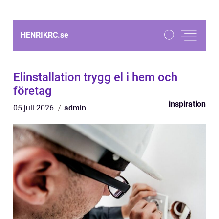
HENRIKRC.
se
Elinstallation trygg el i hem och
företag
inspiration
05 juli 2026
admin