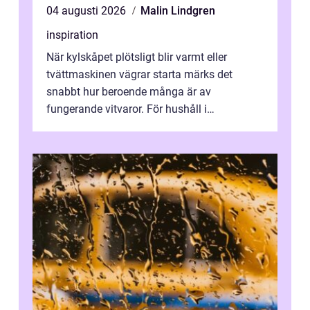
04 augusti 2026
Malin Lindgren
inspiration
När kylskåpet plötsligt blir varmt eller
tvättmaskinen vägrar starta märks det
snabbt hur beroende många är av
fungerande vitvaror. För hushåll i
Oskarshamn spelar snabb och pålitlig
vitvaruservice en...