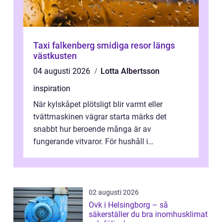
Taxi falkenberg smidiga resor längs
västkusten
04 augusti 2026
Lotta Albertsson
inspiration
När kylskåpet plötsligt blir varmt eller
tvättmaskinen vägrar starta märks det
snabbt hur beroende många är av
fungerande vitvaror. För hushåll i
Oskarshamn spelar snabb och pålitlig
vitvaruservice en...
02 augusti 2026
Ovk i Helsingborg – så
säkerställer du bra inomhusklimat