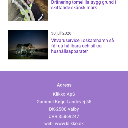
Dränering tomelilla trygg grund i
skiftande skånsk mark
30 juli 2026
Vitvaruservice i oskarshamn så
får du hållbara och säkra
hushållsapparater
Adress
web:
www.klikko.dk