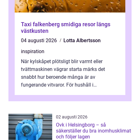
Taxi falkenberg smidiga resor längs
västkusten
04 augusti 2026
Lotta Albertsson
inspiration
När kylskåpet plötsligt blir varmt eller
tvättmaskinen vägrar starta märks det
snabbt hur beroende många är av
fungerande vitvaror. För hushåll i
Oskarshamn spelar snabb och pålitlig
vitvaruservice en...
02 augusti 2026
Ovk i Helsingborg – så
säkerställer du bra inomhusklimat
och följer lagen