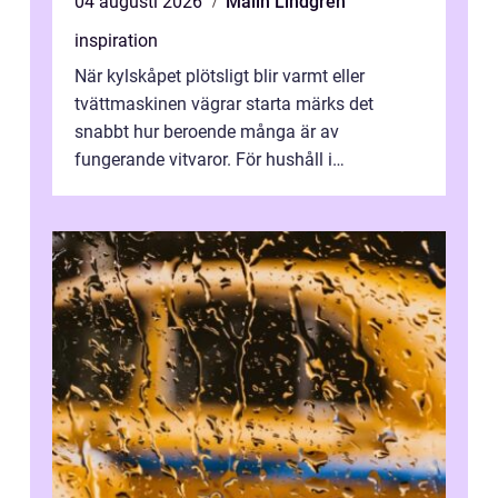
04 augusti 2026
Malin Lindgren
inspiration
När kylskåpet plötsligt blir varmt eller
tvättmaskinen vägrar starta märks det
snabbt hur beroende många är av
fungerande vitvaror. För hushåll i
Oskarshamn spelar snabb och pålitlig
vitvaruservice en...