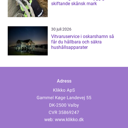
skiftande skånsk mark
30 juli 2026
Vitvaruservice i oskarshamn så
får du hållbara och säkra
hushållsapparater
Adress
web:
www.klikko.dk