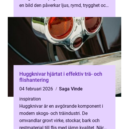
en bild den påverkar ljus, rymd, trygghet och
känslan i ett rum. Med gen...
Huggknivar hjärtat i effektiv trä- och
flishantering
04 februari 2026
Saga Vinde
inspiration
Huggknivar är en avgörande komponent i
modern skogs- och träindustri. De
omvandlar grovt virke, stockar, bark och
restmaterial till flis med jämn kvalitet. När