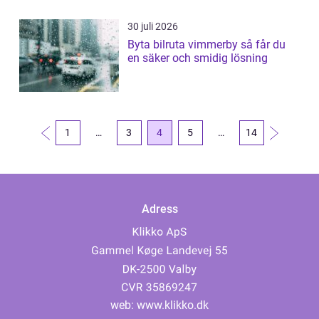
30 juli 2026
Byta bilruta vimmerby så får du
en säker och smidig lösning
1
…
3
4
5
…
14
Adress
web:
www.klikko.dk