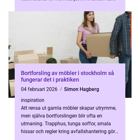
knivarna är rätt valda, rätt dimensioner...
Bortforsling av möbler i stockholm så
fungerar det i praktiken
04 februari 2026
Simon Hagberg
inspiration
Att rensa ut gamla möbler skapar utrymme,
men själva bortforslingen blir ofta en
utmaning. Trapphus, tunga soffor, smala
hissar och regler kring avfallshantering gör
att många skjuter upp jobbet. I St...