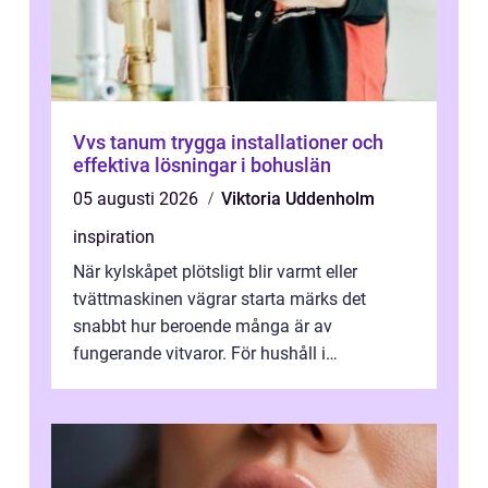
Vvs tanum trygga installationer och
effektiva lösningar i bohuslän
05 augusti 2026
Viktoria Uddenholm
inspiration
När kylskåpet plötsligt blir varmt eller
tvättmaskinen vägrar starta märks det
snabbt hur beroende många är av
fungerande vitvaror. För hushåll i
Oskarshamn spelar snabb och pålitlig
vitvaruservice en...