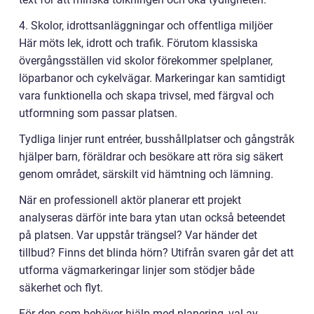
4. Skolor, idrottsanläggningar och offentliga miljöer
Här möts lek, idrott och trafik. Förutom klassiska
övergångsställen vid skolor förekommer spelplaner,
löparbanor och cykelvägar. Markeringar kan samtidigt
vara funktionella och skapa trivsel, med färgval och
utformning som passar platsen.
Tydliga linjer runt entréer, busshållplatser och gångstråk
hjälper barn, föräldrar och besökare att röra sig säkert
genom området, särskilt vid hämtning och lämning.
När en professionell aktör planerar ett projekt
analyseras därför inte bara ytan utan också beteendet
på platsen. Var uppstår trängsel? Var händer det
tillbud? Finns det blinda hörn? Utifrån svaren går det att
utforma vägmarkeringar linjer som stödjer både
säkerhet och flyt.
För den som behöver hjälp med planering, val av