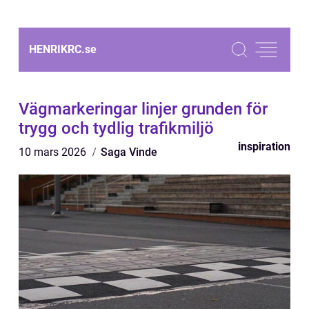
HENRIKRC.
se
Vägmarkeringar linjer grunden för
trygg och tydlig trafikmiljö
inspiration
10 mars 2026
Saga Vinde