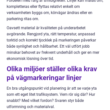
Fördelen med färg är smidigheten. Linjer kan målas om,
kompletteras eller flyttas relativt enkelt om
verksamheten byggs om, körvägar ändras eller en
parkering ritas om.
Oavsett material är kvaliteten på underarbetet
avgörande. Rengjord yta, rätt temperatur, anpassad
torktid och korrekt tjocklek på markeringen påverkar
både synlighet och hållbarhet. Ett väl utfört jobb
minskar behovet av frekvent underhåll och ger en mer
ekonomisk lösning över tid.
Olika miljöer ställer olika krav
på vägmarkeringar linjer
En bra utgångspunkt vid planering är att se varje yta
som ett eget litet trafiksystem. Vem rör sig där? Hur
snabbt? Med vilket fordon? Svaren styr både
utformning och materialval.