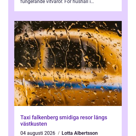
fungerande vitvaror. För hushåll i
Oskarshamn spelar snabb och pålitlig
vitvaruservice en...
Taxi falkenberg smidiga resor längs
västkusten
04 augusti 2026
Lotta Albertsson