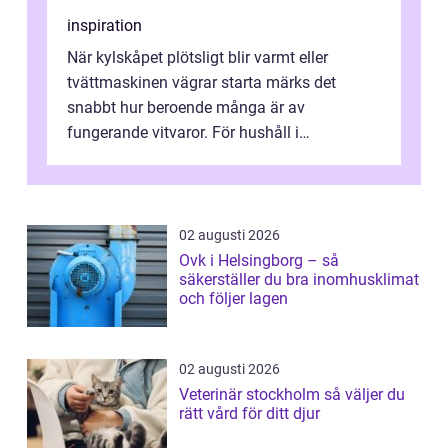
inspiration
När kylskåpet plötsligt blir varmt eller
tvättmaskinen vägrar starta märks det
snabbt hur beroende många är av
fungerande vitvaror. För hushåll i
Oskarshamn spelar snabb och pålitlig
vitvaruservice en...
02 augusti 2026
Ovk i Helsingborg – så
säkerställer du bra inomhusklimat
och följer lagen
02 augusti 2026
Veterinär stockholm så väljer du
rätt vård för ditt djur