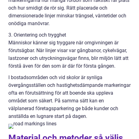
markeringarna hur många fordon som faktiskt får plats
och hur smidigt de rör sig. Rätt placerade och
dimensionerade linjer minskar trängsel, väntetider och
onödiga manövrar.
3. Orientering och trygghet
Människor känner sig tryggare när omgivningen är
förutsägbar. När linjer visar var gångbanor, cykelvägar,
lastzoner och utryckningsvägar finns, blir miljön lätt att
förstå även för den som är där för första gången.
I bostadsområden och vid skolor är synliga
övergångsställen och hastighetsdämpande markeringar
ofta en förutsättning för att boende ska uppleva
området som säkert. På samma sätt kan en
välplanerad företagsparkering ge både kunder och
anställda en lugnare start på dagen.
Material och metoder så väljs