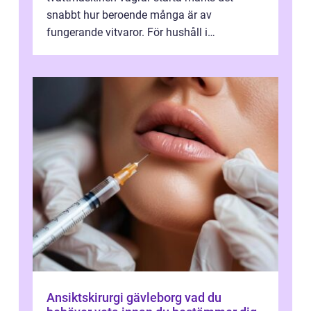
snabbt hur beroende många är av
fungerande vitvaror. För hushåll i
Oskarshamn spelar snabb och pålitlig
vitvaruservice en...
Ansiktskirurgi gävleborg vad du