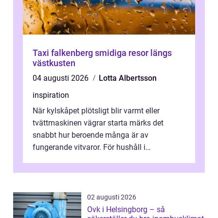
Taxi falkenberg smidiga resor längs
västkusten
04 augusti 2026
Lotta Albertsson
inspiration
När kylskåpet plötsligt blir varmt eller
tvättmaskinen vägrar starta märks det
snabbt hur beroende många är av
fungerande vitvaror. För hushåll i
Oskarshamn spelar snabb och pålitlig
vitvaruservice en...
02 augusti 2026
Ovk i Helsingborg – så