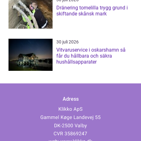
Dränering tomelilla trygg grund i
skiftande skånsk mark
30 juli 2026
Vitvaruservice i oskarshamn så
får du hållbara och säkra
hushållsapparater
Adress