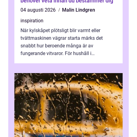
behöver veta innan du bestämmer dig
04 augusti 2026
Malin Lindgren
inspiration
När kylskåpet plötsligt blir varmt eller
tvättmaskinen vägrar starta märks det
snabbt hur beroende många är av
fungerande vitvaror. För hushåll i
Oskarshamn spelar snabb och pålitlig
vitvaruservice en...