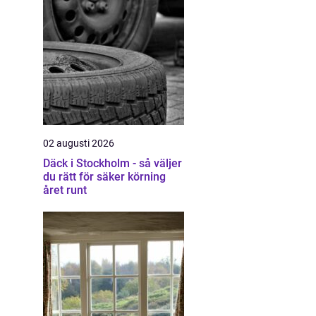
02 augusti 2026
Däck i Stockholm - så väljer
du rätt för säker körning
året runt