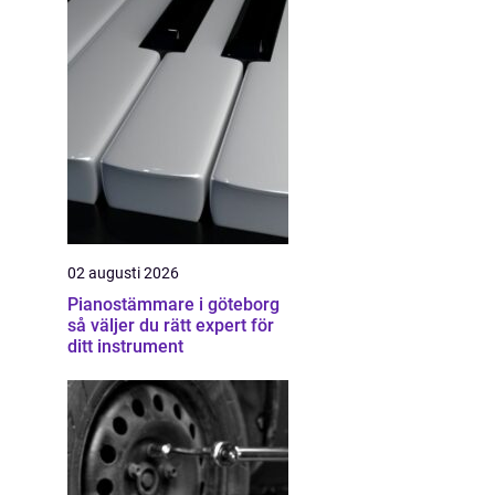
02 augusti 2026
Pianostämmare i göteborg
så väljer du rätt expert för
ditt instrument