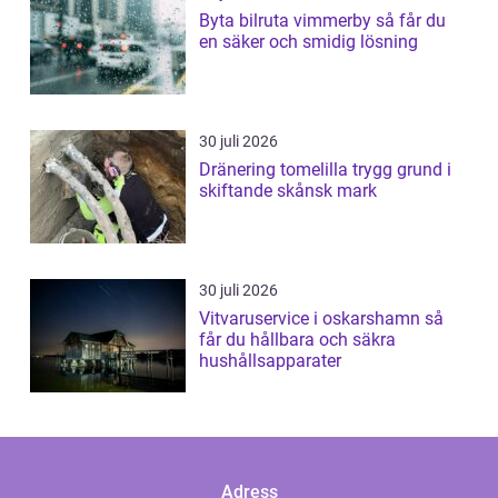
Byta bilruta vimmerby så får du
en säker och smidig lösning
30 juli 2026
Dränering tomelilla trygg grund i
skiftande skånsk mark
30 juli 2026
Vitvaruservice i oskarshamn så
får du hållbara och säkra
hushållsapparater
Adress