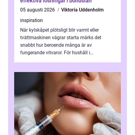
effektiva lösningar i bohuslän
05 augusti 2026
Viktoria Uddenholm
inspiration
När kylskåpet plötsligt blir varmt eller
tvättmaskinen vägrar starta märks det
snabbt hur beroende många är av
fungerande vitvaror. För hushåll i
Oskarshamn spelar snabb och pålitlig
vitvaruservice en...