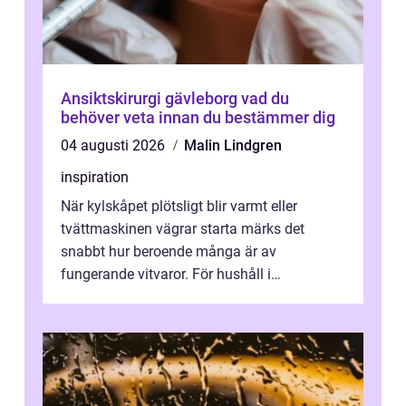
Ansiktskirurgi gävleborg vad du
behöver veta innan du bestämmer dig
04 augusti 2026
Malin Lindgren
inspiration
När kylskåpet plötsligt blir varmt eller
tvättmaskinen vägrar starta märks det
snabbt hur beroende många är av
fungerande vitvaror. För hushåll i
Oskarshamn spelar snabb och pålitlig
vitvaruservice en...