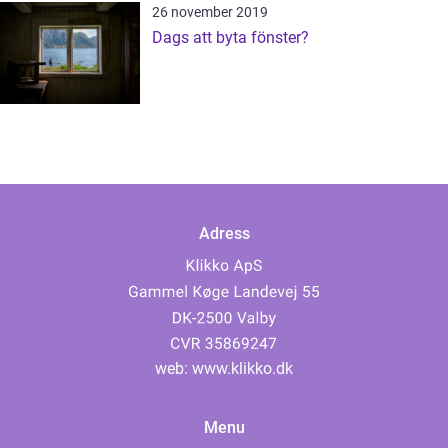
26 november 2019
Dags att byta fönster?
Adress
web:
www.klikko.dk
Menu