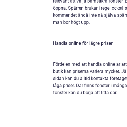
relevant att välja barnsäkra fönster. 
öppna. Spärren brukar i regel också s
kommer det ändå inte nå själva spärre
man bor högt upp.
Handla online för lägre priser
Fördelen med att handla online är at
butik kan priserna variera mycket. Jä
sidan kan du alltid kontakta företaget
låga priser. Där finns fönster i mång
fönster kan du börja att titta där.