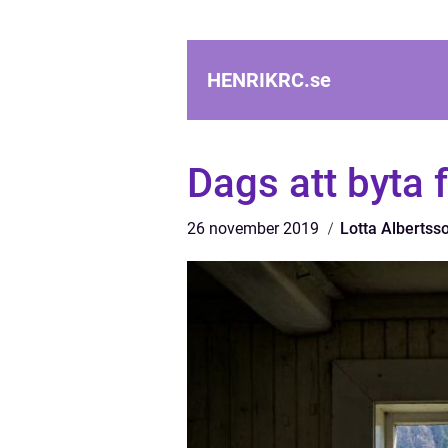
HENRIKRC.
se
Dags att byta 
26 november 2019
Lotta Albertss