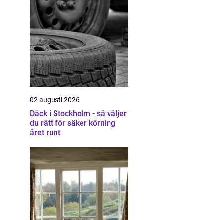
02 augusti 2026
Däck i Stockholm - så väljer
du rätt för säker körning
året runt