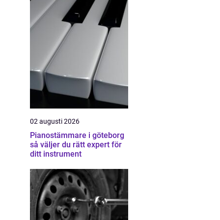
02 augusti 2026
Pianostämmare i göteborg
så väljer du rätt expert för
ditt instrument