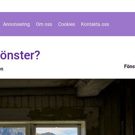
Annonsering
Om oss
Cookies
Kontakta oss
fönster?
Föns
on