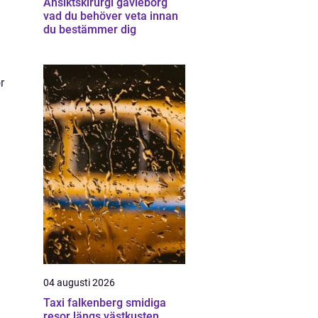
Ansiktskirurgi gävleborg
vad du behöver veta innan
du bestämmer dig
r
a
04 augusti 2026
Taxi falkenberg smidiga
resor längs västkusten