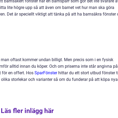
Ett barnsäkert fönster har en barnspärr som gör det lite svårare a
itta lite högre upp så att även om barnet vet hur man ska göra
n. Det är speciellt viktigt att tänka på att ha barnsäkra fönster
t man oftast kommer undan billigt. Men precis som i en fysisk
mför alltid innan du köper. Och om priserna inte står angivna på
 för en offert. Hos
SparFönster
hittar du ett stort utbud fönster ti
a olika storlekar och varianter så om du funderar på att köpa nya
Läs fler inlägg här