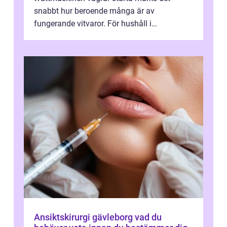
snabbt hur beroende många är av
fungerande vitvaror. För hushåll i
Oskarshamn spelar snabb och pålitlig
vitvaruservice en...
Ansiktskirurgi gävleborg vad du