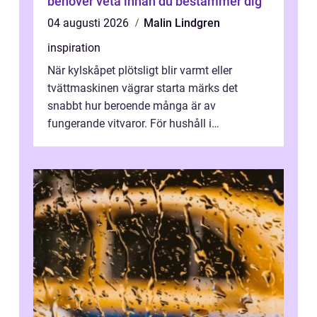
behöver veta innan du bestämmer dig
04 augusti 2026
Malin Lindgren
inspiration
När kylskåpet plötsligt blir varmt eller
tvättmaskinen vägrar starta märks det
snabbt hur beroende många är av
fungerande vitvaror. För hushåll i
Oskarshamn spelar snabb och pålitlig
vitvaruservice en...