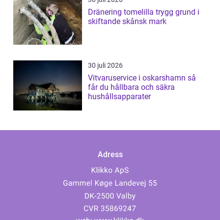
Dränering tomelilla trygg grund i
skiftande skånsk mark
30 juli 2026
Vitvaruservice i oskarshamn så
får du hållbara och säkra
hushållsapparater
Adress