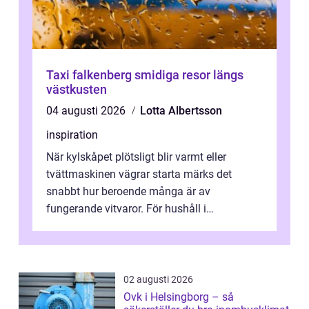
Taxi falkenberg smidiga resor längs
västkusten
04 augusti 2026
Lotta Albertsson
inspiration
När kylskåpet plötsligt blir varmt eller
tvättmaskinen vägrar starta märks det
snabbt hur beroende många är av
fungerande vitvaror. För hushåll i
Oskarshamn spelar snabb och pålitlig
vitvaruservice en...
02 augusti 2026
Ovk i Helsingborg – så