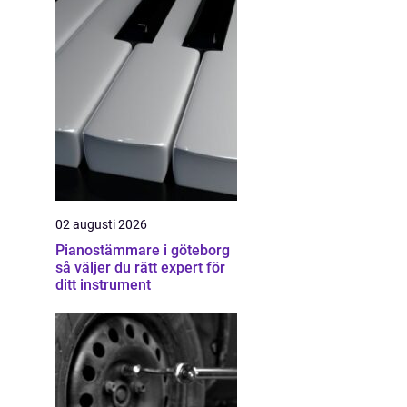
02 augusti 2026
Pianostämmare i göteborg
så väljer du rätt expert för
ditt instrument