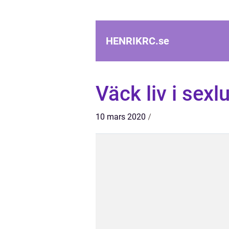
HENRIKRC.
se
Väck liv i sexl
10 mars 2020