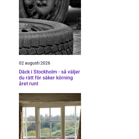
02 augusti 2026
Däck i Stockholm - så väljer
du rätt för säker körning
året runt