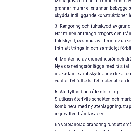
Mark grävs bort ner till undersidan a
grannar, murar eller annan bebyggelse
skydda intilliggande konstruktioner, 
3. Rengöring och fuktskydd av grun
När muren är frilagd rengörs den från
fuktskydd, exempelvis i form av en sk
från att tränga in och samtidigt förb
4. Montering av dräneringsrör och dr
Nya dräneringsrör läggs med rätt fall
makadam, samt skyddande dukar som 
central fel fall eller fel material kan 
5. Återfyllnad och återställning
Slutligen återfylls schakten och mark
kombinera med ny stenläggning, trappor
regnvatten från fasaden.
En välplanerad dränering runt ett småh