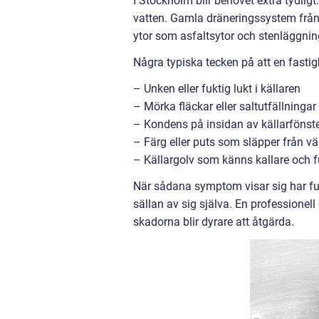
I Stockholm blir behovet extra tydlig
vatten. Gamla dräneringssystem från 
ytor som asfaltsytor och stenläggning
Några typiska tecken på att en fastig
– Unken eller fuktig lukt i källaren
– Mörka fläckar eller saltutfällninga
– Kondens på insidan av källarfönst
– Färg eller puts som släpper från v
– Källargolv som känns kallare och fu
När sådana symptom visar sig har fuk
sällan av sig själva. En professione
skadorna blir dyrare att åtgärda.