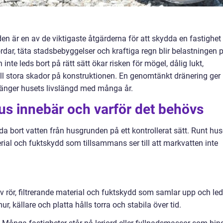
en är en av de viktigaste åtgärderna för att skydda en fastighet 
dar, täta stadsbebyggelser och kraftiga regn blir belastningen 
te leds bort på rätt sätt ökar risken för mögel, dålig lukt,
fall stora skador på konstruktionen. En genomtänkt dränering ger
rlänger husets livslängd med många år.
us innebär och varför det behövs
da bort vatten från husgrunden på ett kontrollerat sätt. Runt hus
rial och fuktskydd som tillsammans ser till att markvatten inte
av rör, filtrerande material och fuktskydd som samlar upp och led
r, källare och platta hålls torra och stabila över tid.