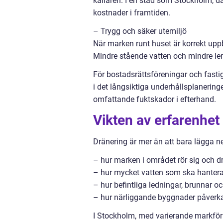
källaren. I en stad som Stockholm, d
kostnader i framtiden.
– Trygg och säker utemiljö
När marken runt huset är korrekt uppb
Mindre stående vatten och mindre ler
För bostadsrättsföreningar och fasti
i det långsiktiga underhållsplaneringen
omfattande fuktskador i efterhand.
Vikten av erfarenhe
Dränering är mer än att bara lägga ner
– hur marken i området rör sig och d
– hur mycket vatten som ska hanteras
– hur befintliga ledningar, brunnar 
– hur närliggande byggnader påverka
I Stockholm, med varierande markförh