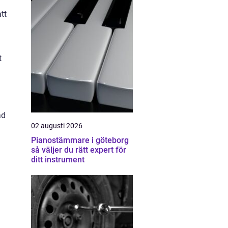
tt
t
ad
02 augusti 2026
Pianostämmare i göteborg
så väljer du rätt expert för
ditt instrument