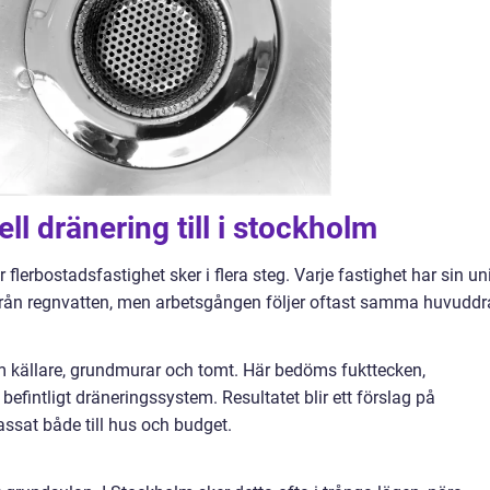
ll dränering till i stockholm
 flerbostadsfastighet sker i flera steg. Varje fastighet har sin un
 från regnvatten, men arbetsgången följer oftast samma huvuddr
 källare, grundmurar och tomt. Här bedöms fukttecken,
efintligt dräneringssystem. Resultatet blir ett förslag på
ssat både till hus och budget.