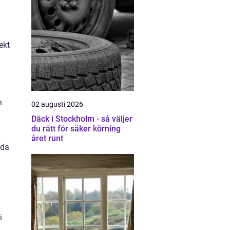
ekt
n
02 augusti 2026
Däck i Stockholm - så väljer
du rätt för säker körning
året runt
ida
i