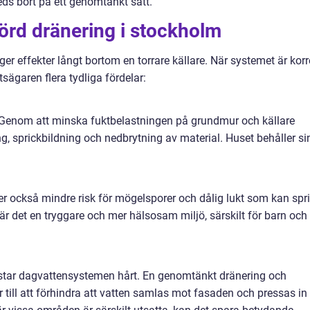
ds bort på ett genomtänkt sätt.
förd dränering i stockholm
ger effekter långt bortom en torrare källare. När systemet är korr
sägaren flera tydliga fördelar:
. Genom att minska fuktbelastningen på grundmur och källare
ng, sprickbildning och nedbrytning av material. Huset behåller si
der också mindre risk för mögelsporer och dålig lukt som kan spr
r det en tryggare och mer hälsosam miljö, särskilt för barn och
star dagvattensystemen hårt. En genomtänkt dränering och
 till att förhindra att vatten samlas mot fasaden och pressas in 