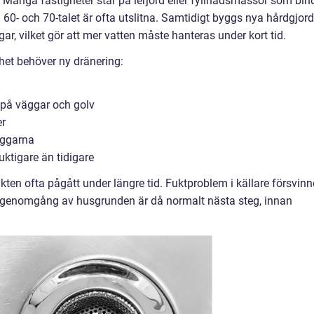
t. Många fastigheter står på lerjord eller fyllnadsmassor som bin
60- och 70-talet är ofta utslitna. Samtidigt byggs nya hårdgjor
ar, vilket gör att mer vatten måste hanteras under kort tid.
het behöver ny dränering:
r på väggar och golv
er
äggarna
ktigare än tidigare
ten ofta pågått under längre tid. Fuktproblem i källare försvinn
ll genomgång av husgrunden är då normalt nästa steg, innan