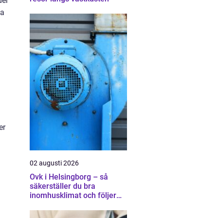
der
da
er
02 augusti 2026
Ovk i Helsingborg – så
säkerställer du bra
inomhusklimat och följer
lagen