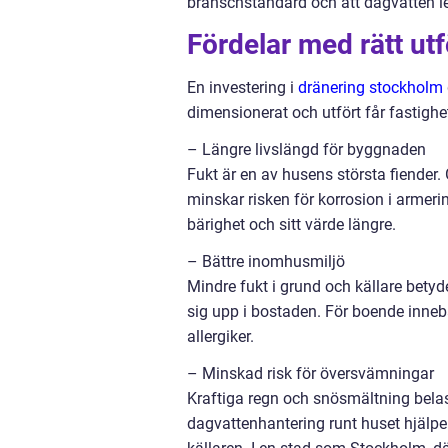
branschstandard och att dagvatten le
Fördelar med rätt ut
En investering i
dränering stockholm
dimensionerat och utfört får fastighet
– Längre livslängd för byggnaden
Fukt är en av husens största fiender
minskar risken för korrosion i armeri
bärighet och sitt värde längre.
– Bättre inomhusmiljö
Mindre fukt i grund och källare bety
sig upp i bostaden. För boende innebä
allergiker.
– Minskad risk för översvämningar
Kraftiga regn och snösmältning bela
dagvattenhantering runt huset hjälper