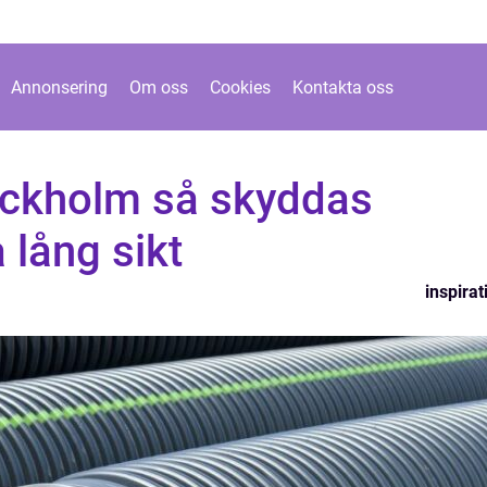
Annonsering
Om oss
Cookies
Kontakta oss
tockholm så skyddas
 lång sikt
inspirat