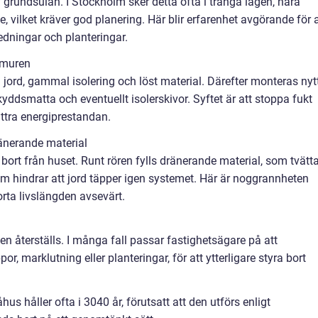
v grundsulan. I Stockholm sker detta ofta i trånga lägen, nära
, vilket kräver god planering. Här blir erfarenhet avgörande för a
ledningar och planteringar.
dmuren
 jord, gammal isolering och löst material. Därefter monteras nyt
yddsmatta och eventuellt isolerskivor. Syftet är att stoppa fukt
ättra energiprestandan.
änerande material
 bort från huset. Runt rören fylls dränerande material, som tvätt
hindrar att jord täpper igen systemet. Här är noggrannheten
korta livslängden avsevärt.
en återställs. I många fall passar fastighetsägare på att
, marklutning eller planteringar, för att ytterligare styra bort
us håller ofta i 3040 år, förutsatt att den utförs enligt