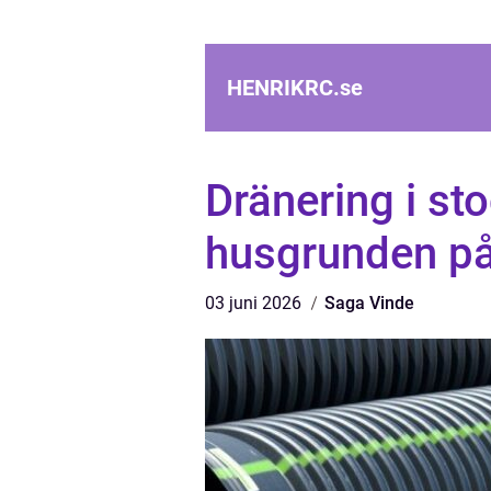
HENRIKRC.
se
Dränering i s
husgrunden på
03 juni 2026
Saga Vinde