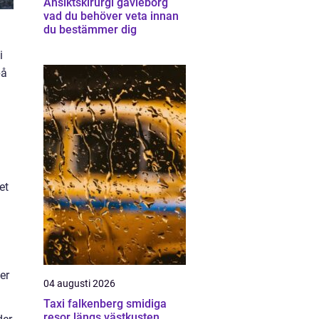
Ansiktskirurgi gävleborg
vad du behöver veta innan
du bestämmer dig
i
på
et
er
04 augusti 2026
Taxi falkenberg smidiga
resor längs västkusten