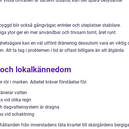
är vissa områden är särskilt utsatta, kan det spara betydande
yggd blir också gångvägar, entréer och uteplatser stabilare.
iga ytor ger en mer användbar och trivsam tomt, året runt.
ghetsägare kan en väl utförd dränering dessutom vara en viktig 
. Att ta tag i problemen i tid är oftast billigare än att åtgärda
t och lokalkännedom
 rör i marken. Arbetet kräver förståelse för:
ränerar vatten
 vid olika regn
och dagvattensystem är dragna
s vid schaktning
ållanden från innerstadens täta kvarter till skärgårdens bergig