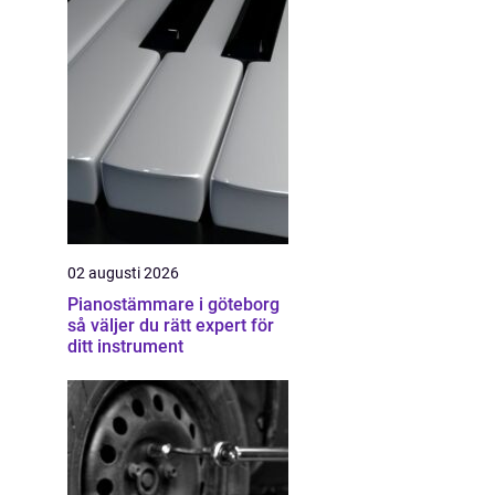
02 augusti 2026
Pianostämmare i göteborg
så väljer du rätt expert för
ditt instrument