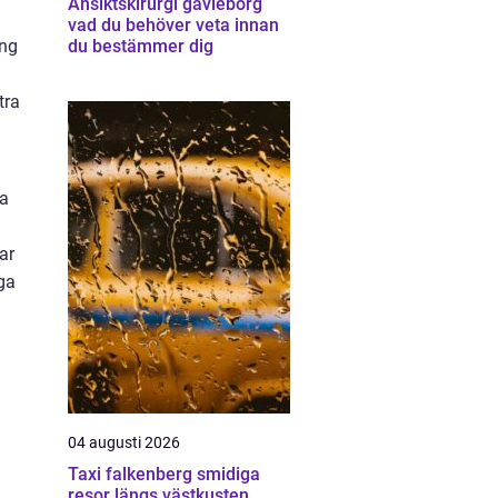
Ansiktskirurgi gävleborg
vad du behöver veta innan
ing
du bestämmer dig
tra
ka
ar
ga
04 augusti 2026
Taxi falkenberg smidiga
resor längs västkusten