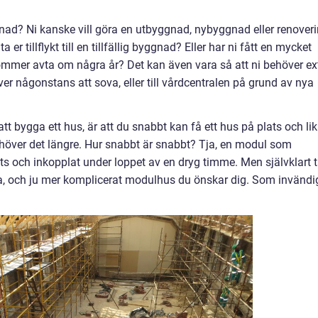
ggnad? Ni kanske vill göra en utbyggnad, nybyggnad eller renover
er tillflykt till en tillfällig byggnad? Eller har ni fått en mycket
kommer avta om några år? Det kan även vara så att ni behöver ex
er någonstans att sova, eller till vårdcentralen på grund av nya
t bygga ett hus, är att du snabbt kan få ett hus på plats och li
behöver det längre. Hur snabbt är snabbt? Tja, en modul som
ts och inkopplat under loppet av en dryg timme. Men självklart t
l ha, och ju mer komplicerat modulhus du önskar dig. Som invändi