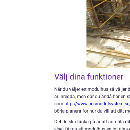
Välj dina funktioner
När du väljer ett modulhus så väljer 
är inredda, men där du ändå har en st
som
http://www.pcsmodulsystem.s
börja planera för hur du vill att ditt
Det du ska tänka på är att anmäla di
viset får du ett modulhus enligt dina