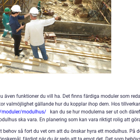
du även funktioner du vill ha. Det finns färdiga moduler som red
or valmöjlighet gällande hur du kopplar ihop dem. Hos tillverka
e/moduler/modulhus/
kan du se hur modulerna ser ut och däref
 modulhus ska vara. En planering som kan vara riktigt rolig att gör
tt behov så fort du vet om att du önskar hyra ett modulhus. På d
 önskemål, färdigt när du är redo att ta emot det. Det som behöv