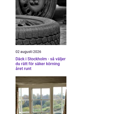
02 augusti 2026
Däck i Stockholm - så väljer
du rätt för säker körning
året runt