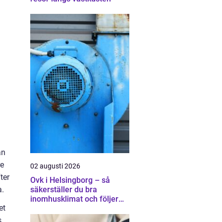
an
re
02 augusti 2026
ter
Ovk i Helsingborg – så
a.
säkerställer du bra
inomhusklimat och följer
et
lagen
s