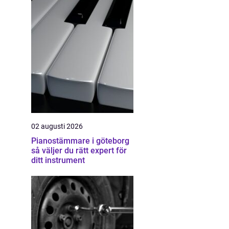
02 augusti 2026
Pianostämmare i göteborg
så väljer du rätt expert för
ditt instrument