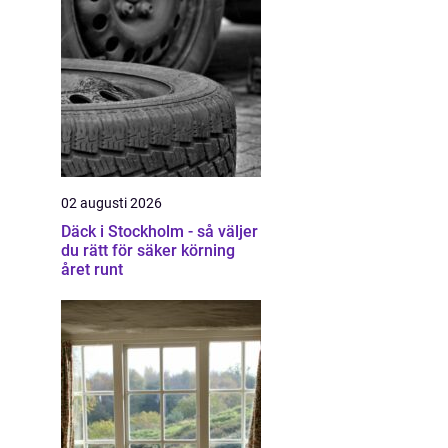
02 augusti 2026
Däck i Stockholm - så väljer
du rätt för säker körning
året runt