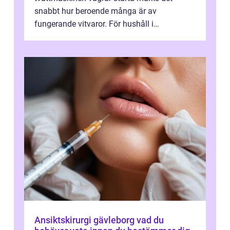
snabbt hur beroende många är av
fungerande vitvaror. För hushåll i
Oskarshamn spelar snabb och pålitlig
vitvaruservice en...
Ansiktskirurgi gävleborg vad du