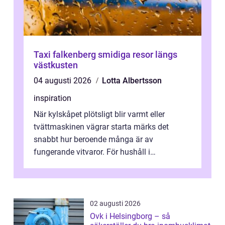
Taxi falkenberg smidiga resor längs
västkusten
04 augusti 2026
Lotta Albertsson
inspiration
När kylskåpet plötsligt blir varmt eller
tvättmaskinen vägrar starta märks det
snabbt hur beroende många är av
fungerande vitvaror. För hushåll i
Oskarshamn spelar snabb och pålitlig
vitvaruservice en...
02 augusti 2026
Ovk i Helsingborg – så