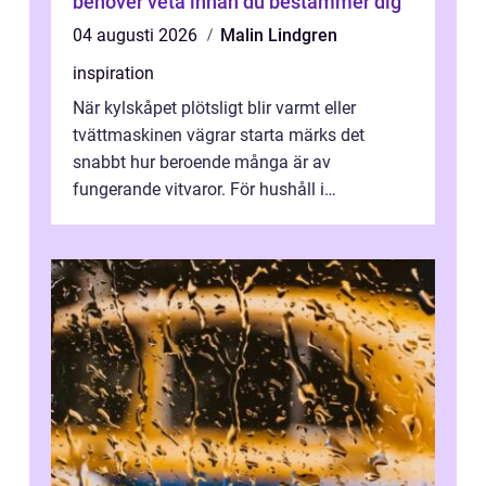
behöver veta innan du bestämmer dig
04 augusti 2026
Malin Lindgren
inspiration
När kylskåpet plötsligt blir varmt eller
tvättmaskinen vägrar starta märks det
snabbt hur beroende många är av
fungerande vitvaror. För hushåll i
Oskarshamn spelar snabb och pålitlig
vitvaruservice en...