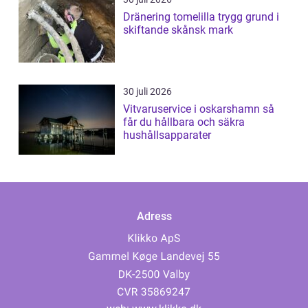
Dränering tomelilla trygg grund i
skiftande skånsk mark
30 juli 2026
Vitvaruservice i oskarshamn så
får du hållbara och säkra
hushållsapparater
Adress