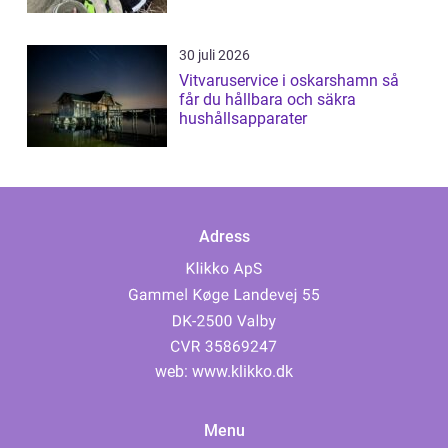
30 juli 2026
Vitvaruservice i oskarshamn så
får du hållbara och säkra
hushållsapparater
Adress
web:
www.klikko.dk
Menu