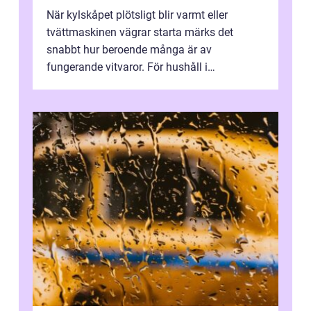
När kylskåpet plötsligt blir varmt eller
tvättmaskinen vägrar starta märks det
snabbt hur beroende många är av
fungerande vitvaror. För hushåll i
Oskarshamn spelar snabb och pålitlig
vitvaruservice en...