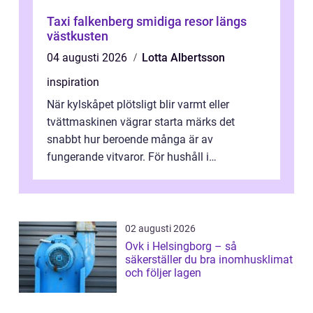
Taxi falkenberg smidiga resor längs
västkusten
04 augusti 2026
Lotta Albertsson
inspiration
När kylskåpet plötsligt blir varmt eller
tvättmaskinen vägrar starta märks det
snabbt hur beroende många är av
fungerande vitvaror. För hushåll i
Oskarshamn spelar snabb och pålitlig
vitvaruservice en...
02 augusti 2026
Ovk i Helsingborg – så
säkerställer du bra inomhusklimat
och följer lagen