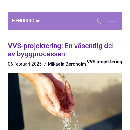
HENRIKRC.
se
VVS-projektering: En väsentlig del
av byggprocessen
VVS projektering
06 februari 2025
Mikaela Bergholm