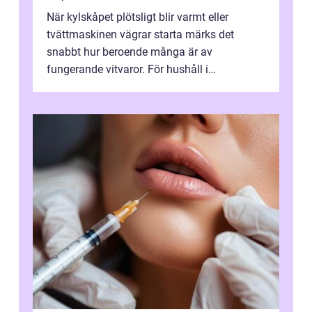
När kylskåpet plötsligt blir varmt eller
tvättmaskinen vägrar starta märks det
snabbt hur beroende många är av
fungerande vitvaror. För hushåll i
Oskarshamn spelar snabb och pålitlig
vitvaruservice en...