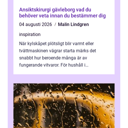
Ansiktskirurgi gävleborg vad du
behöver veta innan du bestämmer dig
04 augusti 2026
Malin Lindgren
inspiration
När kylskåpet plötsligt blir varmt eller
tvättmaskinen vägrar starta märks det
snabbt hur beroende många är av
fungerande vitvaror. För hushåll i
Oskarshamn spelar snabb och pålitlig
vitvaruservice en...