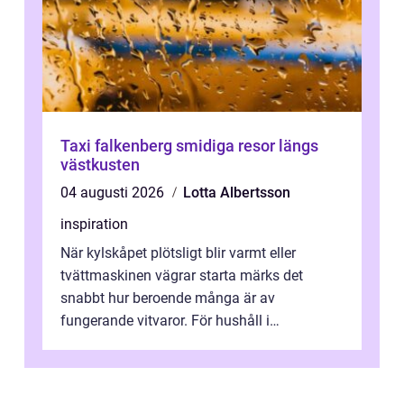
Taxi falkenberg smidiga resor längs
västkusten
04 augusti 2026
Lotta Albertsson
inspiration
När kylskåpet plötsligt blir varmt eller
tvättmaskinen vägrar starta märks det
snabbt hur beroende många är av
fungerande vitvaror. För hushåll i
Oskarshamn spelar snabb och pålitlig
vitvaruservice en...