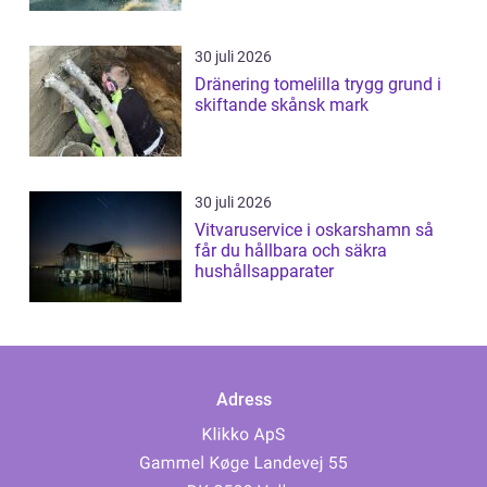
30 juli 2026
Dränering tomelilla trygg grund i
skiftande skånsk mark
30 juli 2026
Vitvaruservice i oskarshamn så
får du hållbara och säkra
hushållsapparater
Adress