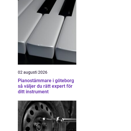
02 augusti 2026
Pianostämmare i göteborg
så väljer du rätt expert för
ditt instrument