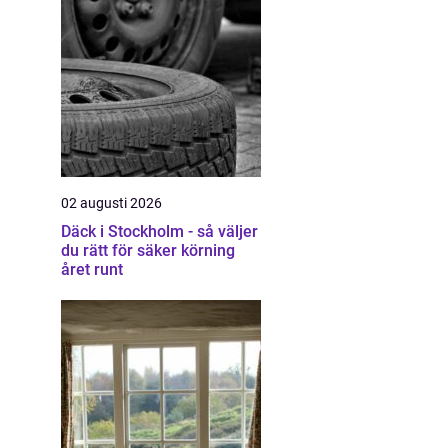
02 augusti 2026
Däck i Stockholm - så väljer
du rätt för säker körning
året runt