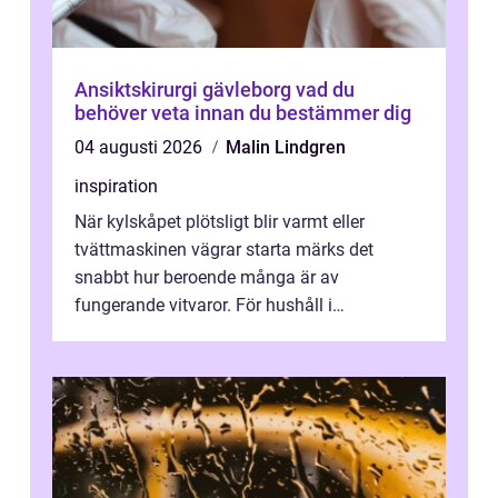
Ansiktskirurgi gävleborg vad du
behöver veta innan du bestämmer dig
04 augusti 2026
Malin Lindgren
inspiration
När kylskåpet plötsligt blir varmt eller
tvättmaskinen vägrar starta märks det
snabbt hur beroende många är av
fungerande vitvaror. För hushåll i
Oskarshamn spelar snabb och pålitlig
vitvaruservice en...