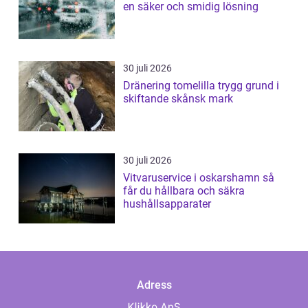
en säker och smidig lösning
30 juli 2026
Dränering tomelilla trygg grund i
skiftande skånsk mark
30 juli 2026
Vitvaruservice i oskarshamn så
får du hållbara och säkra
hushållsapparater
Adress