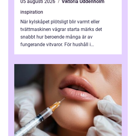
05 augusti 2026
Viktoria Uddenholm
inspiration
När kylskåpet plötsligt blir varmt eller
tvättmaskinen vägrar starta märks det
snabbt hur beroende många är av
fungerande vitvaror. För hushåll i
Oskarshamn spelar snabb och pålitlig
vitvaruservice en...