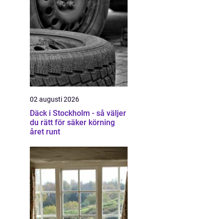
02 augusti 2026
Däck i Stockholm - så väljer
du rätt för säker körning
året runt