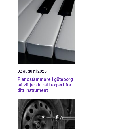
02 augusti 2026
Pianostämmare i göteborg
så väljer du rätt expert för
ditt instrument