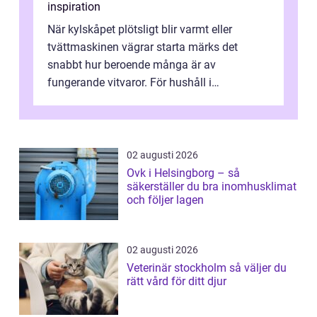
inspiration
När kylskåpet plötsligt blir varmt eller
tvättmaskinen vägrar starta märks det
snabbt hur beroende många är av
fungerande vitvaror. För hushåll i
Oskarshamn spelar snabb och pålitlig
vitvaruservice en...
02 augusti 2026
Ovk i Helsingborg – så
säkerställer du bra inomhusklimat
och följer lagen
02 augusti 2026
Veterinär stockholm så väljer du
rätt vård för ditt djur