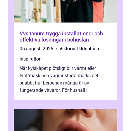
Vvs tanum trygga installationer och
effektiva lösningar i bohuslän
05 augusti 2026
Viktoria Uddenholm
inspiration
När kylskåpet plötsligt blir varmt eller
tvättmaskinen vägrar starta märks det
snabbt hur beroende många är av
fungerande vitvaror. För hushåll i
Oskarshamn spelar snabb och pålitlig
vitvaruservice en...