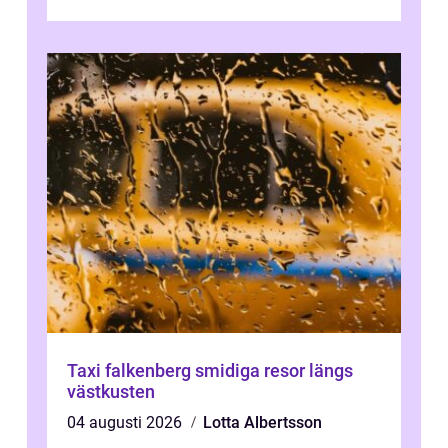
Oskarshamn spelar snabb och pålitlig
vitvaruservice en...
Taxi falkenberg smidiga resor längs
västkusten
04 augusti 2026
Lotta Albertsson