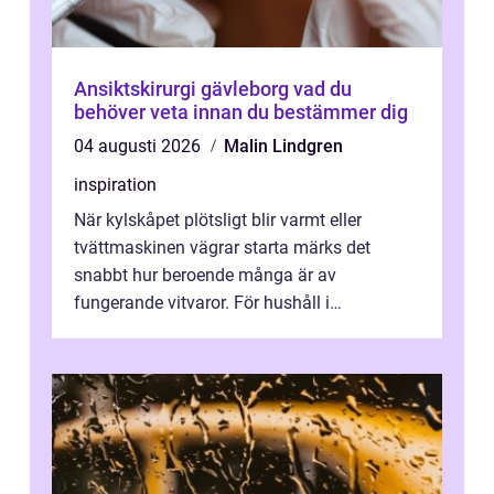
Ansiktskirurgi gävleborg vad du
behöver veta innan du bestämmer dig
04 augusti 2026
Malin Lindgren
inspiration
När kylskåpet plötsligt blir varmt eller
tvättmaskinen vägrar starta märks det
snabbt hur beroende många är av
fungerande vitvaror. För hushåll i
Oskarshamn spelar snabb och pålitlig
vitvaruservice en...