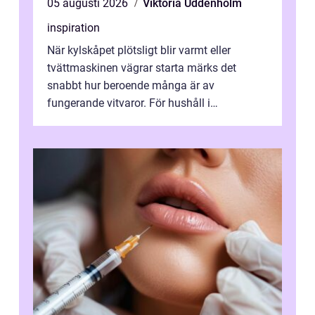
05 augusti 2026
Viktoria Uddenholm
inspiration
När kylskåpet plötsligt blir varmt eller
tvättmaskinen vägrar starta märks det
snabbt hur beroende många är av
fungerande vitvaror. För hushåll i
Oskarshamn spelar snabb och pålitlig
vitvaruservice en...