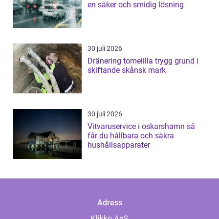
en säker och smidig lösning
30 juli 2026
Dränering tomelilla trygg grund i
skiftande skånsk mark
30 juli 2026
Vitvaruservice i oskarshamn så
får du hållbara och säkra
hushållsapparater
Adress