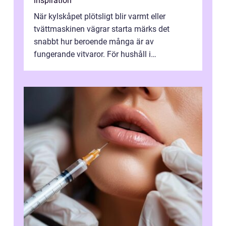
inspiration
När kylskåpet plötsligt blir varmt eller
tvättmaskinen vägrar starta märks det
snabbt hur beroende många är av
fungerande vitvaror. För hushåll i
Oskarshamn spelar snabb och pålitlig
vitvaruservice en...