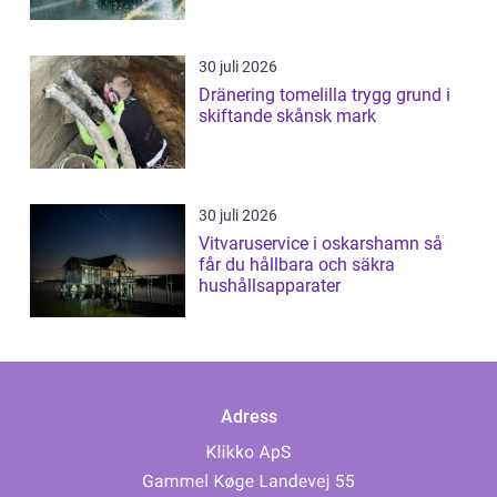
30 juli 2026
Dränering tomelilla trygg grund i
skiftande skånsk mark
30 juli 2026
Vitvaruservice i oskarshamn så
får du hållbara och säkra
hushållsapparater
Adress