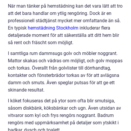
När man tänker på hemstädning kan det vara lätt att tro
att det bara handlar om ytlig rengöring. Dock är en
professionell städtjänst mycket mer omfattande än så.
En typisk
hemstädning Stockholm
inkluderar flera
detaljerade moment för att säkerställa att ditt hem blir
så rent och fräscht som möjligt.
I samtliga rum dammsugs golv och möbler noggrant.
Mattor skakas och vädras om möjligt, och golv moppas
och torkas. Överallt från golvlister till dörrhandtag,
kontakter och fönsterbrädor torkas av för att avlägsna
damm och smuts. Även speglar putsas för att ge ett
skinande resultat.
I köket fokuseras det på ytor som ofta blir smutsiga,
såsom diskbänk, köksbänkar och ugn. Även utsidan av
vitvaror som kyl och frys rengörs noggrant. Badrum
rengörs med uppmärksamhet på detaljer som ytskikt i
badkar, dusch och toalett.