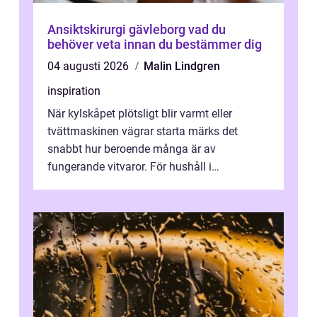
Ansiktskirurgi gävleborg vad du
behöver veta innan du bestämmer dig
04 augusti 2026
Malin Lindgren
inspiration
När kylskåpet plötsligt blir varmt eller
tvättmaskinen vägrar starta märks det
snabbt hur beroende många är av
fungerande vitvaror. För hushåll i
Oskarshamn spelar snabb och pålitlig
vitvaruservice en...