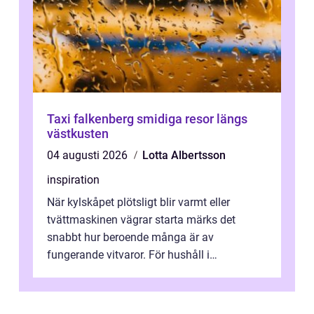
Taxi falkenberg smidiga resor längs
västkusten
04 augusti 2026
Lotta Albertsson
inspiration
När kylskåpet plötsligt blir varmt eller
tvättmaskinen vägrar starta märks det
snabbt hur beroende många är av
fungerande vitvaror. För hushåll i
Oskarshamn spelar snabb och pålitlig
vitvaruservice en...