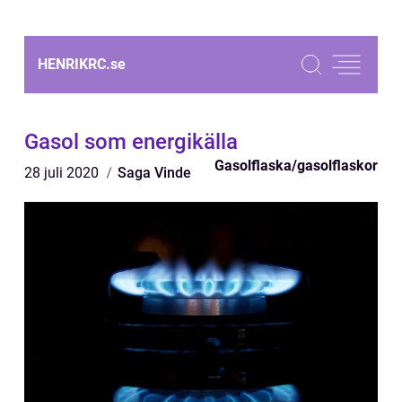
HENRIKRC.
se
Gasol som energikälla
Gasolflaska/gasolflaskor
28 juli 2020
Saga Vinde