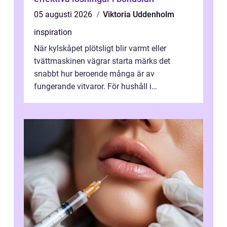
05 augusti 2026
Viktoria Uddenholm
inspiration
När kylskåpet plötsligt blir varmt eller
tvättmaskinen vägrar starta märks det
snabbt hur beroende många är av
fungerande vitvaror. För hushåll i
Oskarshamn spelar snabb och pålitlig
vitvaruservice en...