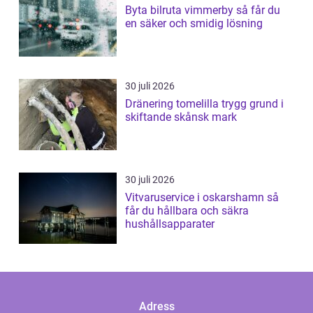
Byta bilruta vimmerby så får du
en säker och smidig lösning
30 juli 2026
Dränering tomelilla trygg grund i
skiftande skånsk mark
30 juli 2026
Vitvaruservice i oskarshamn så
får du hållbara och säkra
hushållsapparater
Adress