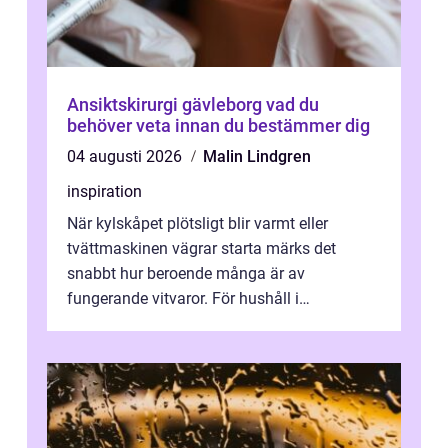
Ansiktskirurgi gävleborg vad du
behöver veta innan du bestämmer dig
04 augusti 2026
Malin Lindgren
inspiration
När kylskåpet plötsligt blir varmt eller
tvättmaskinen vägrar starta märks det
snabbt hur beroende många är av
fungerande vitvaror. För hushåll i
Oskarshamn spelar snabb och pålitlig
vitvaruservice en...