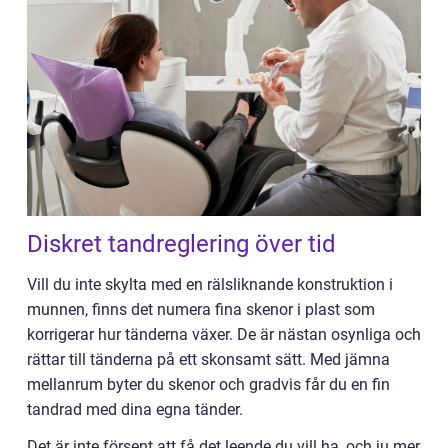
Diskret tandreglering över tid
Vill du inte skylta med en rälsliknande konstruktion i
munnen, finns det numera fina skenor i plast som
korrigerar hur tänderna växer. De är nästan osynliga och
rättar till tänderna på ett skonsamt sätt. Med jämna
mellanrum byter du skenor och gradvis får du en fin
tandrad med dina egna tänder.
Det är inte försent att få det leende du vill ha, och ju mer