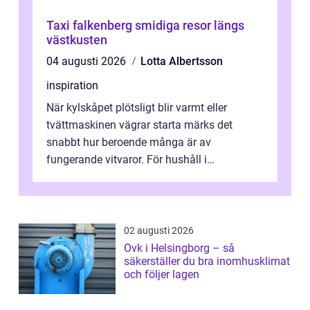
Taxi falkenberg smidiga resor längs
västkusten
04 augusti 2026
Lotta Albertsson
inspiration
När kylskåpet plötsligt blir varmt eller
tvättmaskinen vägrar starta märks det
snabbt hur beroende många är av
fungerande vitvaror. För hushåll i
Oskarshamn spelar snabb och pålitlig
vitvaruservice en...
02 augusti 2026
Ovk i Helsingborg – så
säkerställer du bra inomhusklimat
och följer lagen