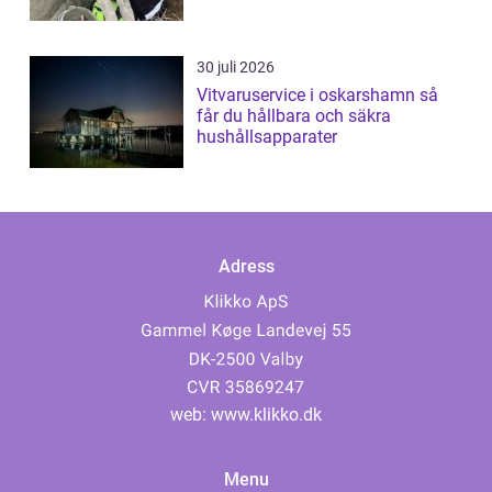
30 juli 2026
Vitvaruservice i oskarshamn så
får du hållbara och säkra
hushållsapparater
Adress
web:
www.klikko.dk
Menu