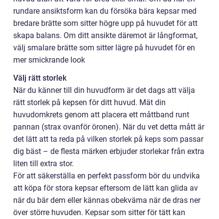
rundare ansiktsform kan du försöka bära kepsar med
bredare brätte som sitter högre upp på huvudet för att
skapa balans. Om ditt ansikte däremot är långformat,
välj smalare brätte som sitter lägre på huvudet för en
mer smickrande look
Välj rätt storlek
När du känner till din huvudform är det dags att välja
rätt storlek på kepsen för ditt huvud. Mät din
huvudomkrets genom att placera ett måttband runt
pannan (strax ovanför öronen). När du vet detta mått är
det lätt att ta reda på vilken storlek på keps som passar
dig bäst – de flesta märken erbjuder storlekar från extra
liten till extra stor.
För att säkerställa en perfekt passform bör du undvika
att köpa för stora kepsar eftersom de lätt kan glida av
när du bär dem eller kännas obekväma när de dras ner
över större huvuden. Kepsar som sitter för tätt kan