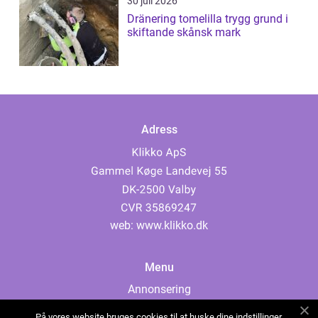
30 juli 2026
Dränering tomelilla trygg grund i
skiftande skånsk mark
Adress
web:
www.klikko.dk
Menu
Annonsering
Om oss
På vores website bruges cookies til at huske dine indstillinger,