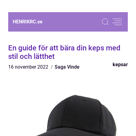
HENRIKRC.
se
En guide för att bära din keps med
stil och lätthet
kepsar
16 november 2022
Saga Vinde