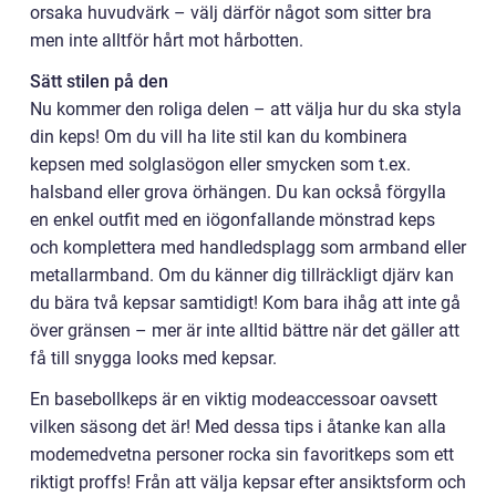
orsaka huvudvärk – välj därför något som sitter bra
men inte alltför hårt mot hårbotten.
Sätt stilen på den
Nu kommer den roliga delen – att välja hur du ska styla
din keps! Om du vill ha lite stil kan du kombinera
kepsen med solglasögon eller smycken som t.ex.
halsband eller grova örhängen. Du kan också förgylla
en enkel outfit med en iögonfallande mönstrad keps
och komplettera med handledsplagg som armband eller
metallarmband. Om du känner dig tillräckligt djärv kan
du bära två kepsar samtidigt! Kom bara ihåg att inte gå
över gränsen – mer är inte alltid bättre när det gäller att
få till snygga looks med kepsar.
En basebollkeps är en viktig modeaccessoar oavsett
vilken säsong det är! Med dessa tips i åtanke kan alla
modemedvetna personer rocka sin favoritkeps som ett
riktigt proffs! Från att välja kepsar efter ansiktsform och