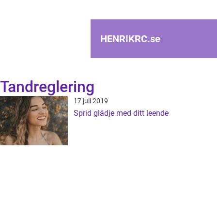
HENRIKRC.
se
Tandreglering
17 juli 2019
Sprid glädje med ditt leende