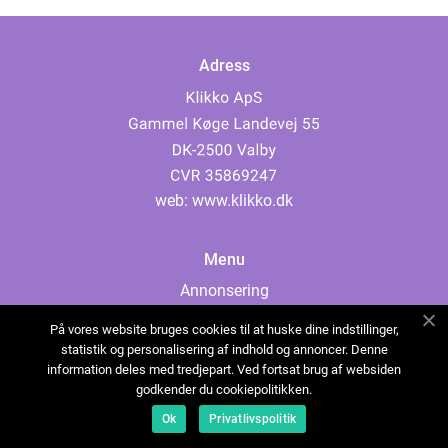
Adress
web:
www.klikko.dk
Menu
Annonsering
Om oss
På vores website bruges cookies til at huske dine indstillinger,
Cookies
statistik og personalisering af indhold og annoncer. Denne
information deles med tredjepart. Ved fortsat brug af websiden
Kontakta oss
godkender du cookiepolitikken.
Sitemap
Ok
Privatlivspolitik