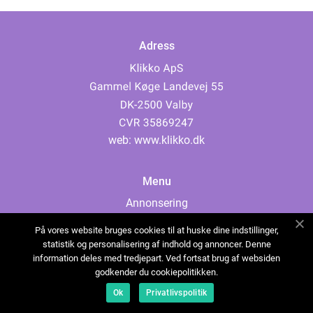
Adress
web:
www.klikko.dk
Menu
Annonsering
Om oss
På vores website bruges cookies til at huske dine indstillinger,
Cookies
statistik og personalisering af indhold og annoncer. Denne
information deles med tredjepart. Ved fortsat brug af websiden
Kontakta oss
godkender du cookiepolitikken.
Sitemap
Ok
Privatlivspolitik