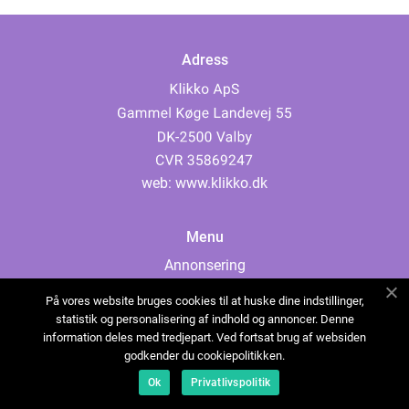
Adress
web:
www.klikko.dk
Menu
Annonsering
Om oss
På vores website bruges cookies til at huske dine indstillinger,
Cookies
statistik og personalisering af indhold og annoncer. Denne
information deles med tredjepart. Ved fortsat brug af websiden
Kontakta oss
godkender du cookiepolitikken.
Sitemap
Ok
Privatlivspolitik