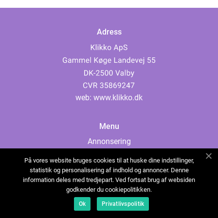
Adress
web:
www.klikko.dk
Menu
Annonsering
Om oss
På vores website bruges cookies til at huske dine indstillinger,
Cookies
statistik og personalisering af indhold og annoncer. Denne
information deles med tredjepart. Ved fortsat brug af websiden
Kontakta oss
godkender du cookiepolitikken.
Sitemap
Ok
Privatlivspolitik