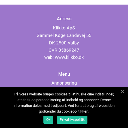
Adress
web:
www.klikko.dk
Menu
Annonsering
Om oss
På vores website bruges cookies til at huske dine indstillinger,
Cookies
statistik og personalisering af indhold og annoncer. Denne
information deles med tredjepart. Ved fortsat brug af websiden
Kontakta oss
godkender du cookiepolitikken.
Sitemap
Ok
Privatlivspolitik