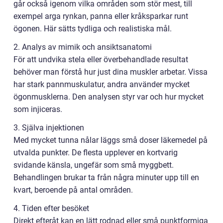
går också igenom vilka områden som stör mest, till
exempel arga rynkan, panna eller kråksparkar runt
ögonen. Här sätts tydliga och realistiska mål.
2. Analys av mimik och ansiktsanatomi
För att undvika stela eller överbehandlade resultat
behöver man förstå hur just dina muskler arbetar. Vissa
har stark pannmuskulatur, andra använder mycket
ögonmusklerna. Den analysen styr var och hur mycket
som injiceras.
3. Själva injektionen
Med mycket tunna nålar läggs små doser läkemedel på
utvalda punkter. De flesta upplever en kortvarig
svidande känsla, ungefär som små myggbett.
Behandlingen brukar ta från några minuter upp till en
kvart, beroende på antal områden.
4. Tiden efter besöket
Direkt efteråt kan en lätt rodnad eller små punktformiga