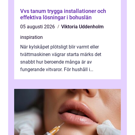
Vvs tanum trygga installationer och
effektiva lösningar i bohuslän
05 augusti 2026
Viktoria Uddenholm
inspiration
När kylskåpet plötsligt blir varmt eller
tvättmaskinen vägrar starta märks det
snabbt hur beroende många är av
fungerande vitvaror. För hushåll i
Oskarshamn spelar snabb och pålitlig
vitvaruservice en...