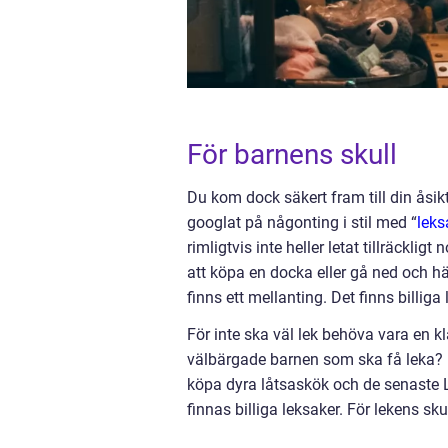
För barnens skull
Du kom dock säkert fram till din åsi
googlat på någonting i stil med “
leks
rimligtvis inte heller letat tillräcklig
att köpa en docka eller gå ned och hä
finns ett mellanting. Det finns billiga 
För inte ska väl lek behöva vara en k
välbärgade barnen som ska få leka? 
köpa dyra låtsaskök och de senaste Le
finnas billiga leksaker. För lekens sku