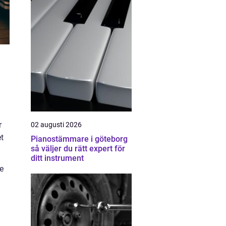
r
02 augusti 2026
t
Pianostämmare i göteborg
så väljer du rätt expert för
ditt instrument
e