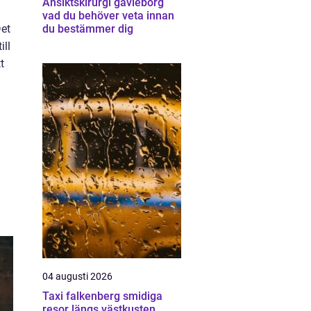
Ansiktskirurgi gävleborg
vad du behöver veta innan
Det
du bestämmer dig
ill
t
04 augusti 2026
Taxi falkenberg smidiga
resor längs västkusten