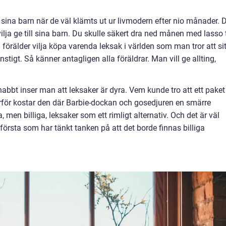
t sina barn när de väl klämts ut ur livmodern efter nio månader. 
lja ge till sina barn. Du skulle säkert dra ned månen med lasso t
örälder vilja köpa varenda leksak i världen som man tror att sit
stigt. Så känner antagligen alla föräldrar. Man vill ge allting,
abbt inser man att leksaker är dyra. Vem kunde tro att ett paket
rför kostar den där Barbie-dockan och gosedjuren en smärre
en billiga, leksaker som ett rimligt alternativ. Och det är väl
n första som har tänkt tanken på att det borde finnas billiga