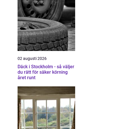
02 augusti 2026
Däck i Stockholm - så väljer
du rätt för säker körning
året runt