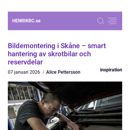
HENRIKRC.
se
Bildemontering i Skåne – smart
hantering av skrotbilar och
reservdelar
inspiration
07 januari 2026
Alice Pettersson