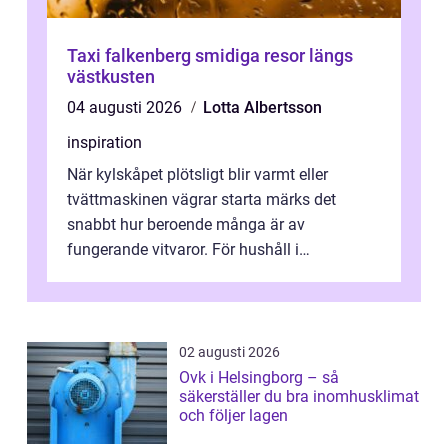
Taxi falkenberg smidiga resor längs
västkusten
04 augusti 2026
Lotta Albertsson
inspiration
När kylskåpet plötsligt blir varmt eller
tvättmaskinen vägrar starta märks det
snabbt hur beroende många är av
fungerande vitvaror. För hushåll i
Oskarshamn spelar snabb och pålitlig
vitvaruservice en...
02 augusti 2026
Ovk i Helsingborg – så
säkerställer du bra inomhusklimat
och följer lagen