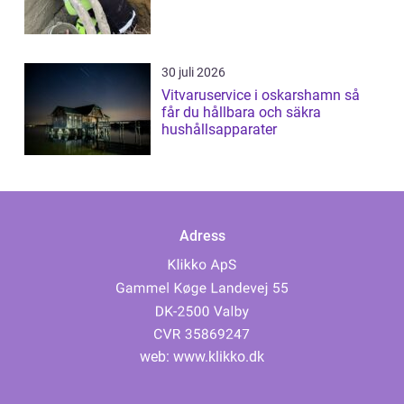
30 juli 2026
Vitvaruservice i oskarshamn så
får du hållbara och säkra
hushållsapparater
Adress
web:
www.klikko.dk