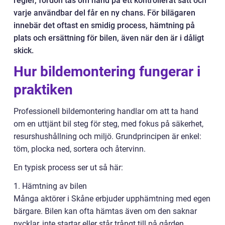
regler, fordon tas om hand på ett kontrollerat sätt och
varje användbar del får en ny chans. För bilägaren
innebär det oftast en smidig process, hämtning på
plats och ersättning för bilen, även när den är i dåligt
skick.
Hur bildemontering fungerar i
praktiken
Professionell bildemontering handlar om att ta hand
om en uttjänt bil steg för steg, med fokus på säkerhet,
resurshushållning och miljö. Grundprincipen är enkel:
töm, plocka ned, sortera och återvinn.
En typisk process ser ut så här:
1. Hämtning av bilen
Många aktörer i Skåne erbjuder upphämtning med egen
bärgare. Bilen kan ofta hämtas även om den saknar
nycklar, inte startar eller står trångt till på gården.