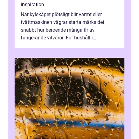
inspiration
När kylskåpet plötsligt blir varmt eller
tvättmaskinen vägrar starta märks det
snabbt hur beroende många är av
fungerande vitvaror. För hushåll i
Oskarshamn spelar snabb och pålitlig
vitvaruservice en...