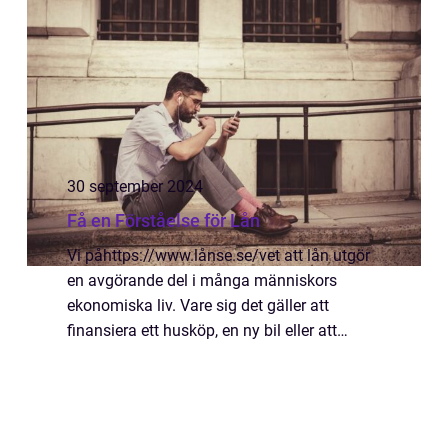
30 september 2024
Få en Förståelse för Lån
Vi påhttps://www.lånse.se/vet att lån utgör
en avgörande del i många människors
ekonomiska liv. Vare sig det gäller att
finansiera ett husköp, en ny bil eller att
realisera personliga projekt, är ...