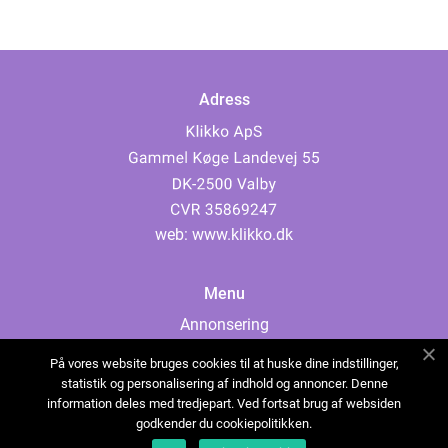
Adress
web:
www.klikko.dk
Menu
Annonsering
Om oss
På vores website bruges cookies til at huske dine indstillinger,
Cookies
statistik og personalisering af indhold og annoncer. Denne
information deles med tredjepart. Ved fortsat brug af websiden
Kontakta oss
godkender du cookiepolitikken.
Sitemap