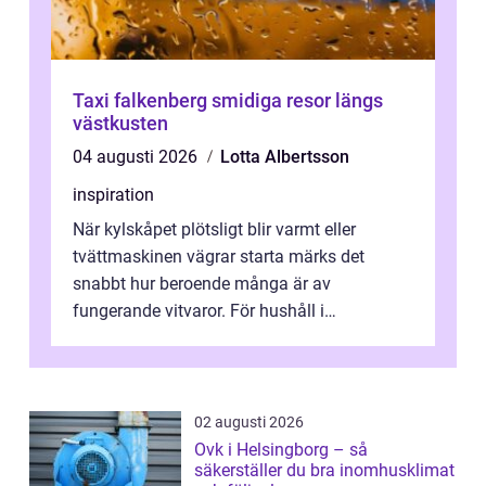
Taxi falkenberg smidiga resor längs
västkusten
04 augusti 2026
Lotta Albertsson
inspiration
När kylskåpet plötsligt blir varmt eller
tvättmaskinen vägrar starta märks det
snabbt hur beroende många är av
fungerande vitvaror. För hushåll i
Oskarshamn spelar snabb och pålitlig
vitvaruservice en...
02 augusti 2026
Ovk i Helsingborg – så
säkerställer du bra inomhusklimat