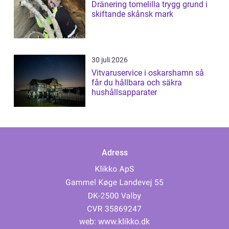
Dränering tomelilla trygg grund i
skiftande skånsk mark
30 juli 2026
Vitvaruservice i oskarshamn så
får du hållbara och säkra
hushållsapparater
Adress
web:
www.klikko.dk