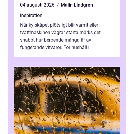
04 augusti 2026
Malin Lindgren
inspiration
När kylskåpet plötsligt blir varmt eller
tvättmaskinen vägrar starta märks det
snabbt hur beroende många är av
fungerande vitvaror. För hushåll i
Oskarshamn spelar snabb och pålitlig
vitvaruservice en...