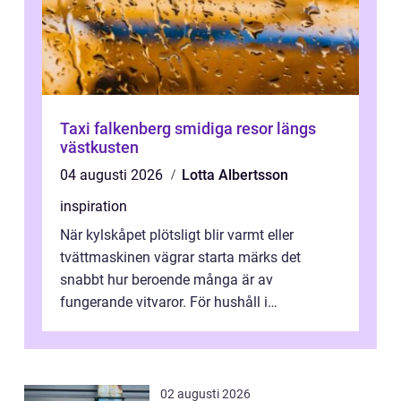
Taxi falkenberg smidiga resor längs
västkusten
04 augusti 2026
Lotta Albertsson
inspiration
När kylskåpet plötsligt blir varmt eller
tvättmaskinen vägrar starta märks det
snabbt hur beroende många är av
fungerande vitvaror. För hushåll i
Oskarshamn spelar snabb och pålitlig
vitvaruservice en...
02 augusti 2026