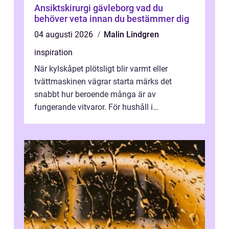
Ansiktskirurgi gävleborg vad du
behöver veta innan du bestämmer dig
04 augusti 2026
Malin Lindgren
inspiration
När kylskåpet plötsligt blir varmt eller
tvättmaskinen vägrar starta märks det
snabbt hur beroende många är av
fungerande vitvaror. För hushåll i
Oskarshamn spelar snabb och pålitlig
vitvaruservice en...