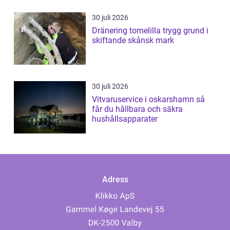
30 juli 2026
Dränering tomelilla trygg grund i
skiftande skånsk mark
30 juli 2026
Vitvaruservice i oskarshamn så
får du hållbara och säkra
hushållsapparater
Adress