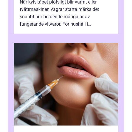
När kylskåpet plötsligt blir varmt eller
tvättmaskinen vägrar starta märks det
snabbt hur beroende många är av
fungerande vitvaror. För hushåll i
Oskarshamn spelar snabb och pålitlig
vitvaruservice en...